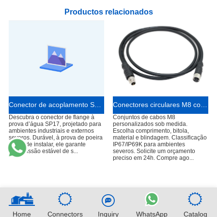
Productos relacionados
Conector de acoplamento SP17 para dispositivos médicos e laboratoriais
Conectores circulares M8 com cabo personalizado
Descubra o conector de flange à
Conjuntos de cabos M8
prova d’água SP17, projetado para
personalizados sob medida.
ambientes industriais e externos
Escolha comprimento, bitola,
severos. Durável, à prova de poeira
material e blindagem. Classificação
e fácil de instalar, ele garante
IP67/IP69K para ambientes
transmissão estável de s...
severos. Solicite um orçamento
preciso em 24h. Compre ago...
Home
Connectors
Inquiry
WhatsApp
Catalog