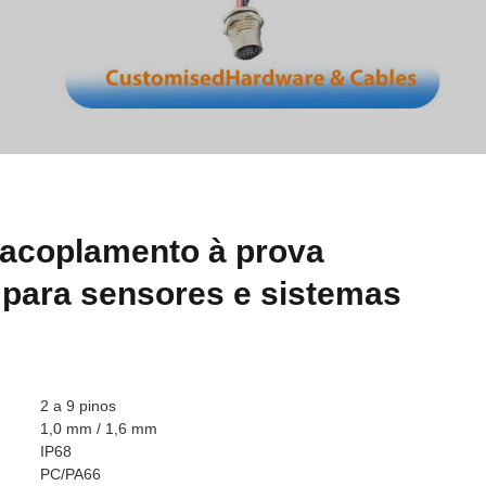
 acoplamento à prova
 para sensores e sistemas
2 a 9 pinos
1,0 mm / 1,6 mm
IP68
PC/PA66