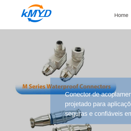
Home
Conector de acoplament
projetado para aplicaçõ
seguras e confiáveis em