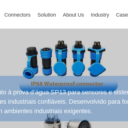
Connectors
Solution
About Us
Industry
Case
o à prova d’água SP13 para sensores e siste
es industriais confiáveis. Desenvolvido para 
 ambientes industriais exigentes.