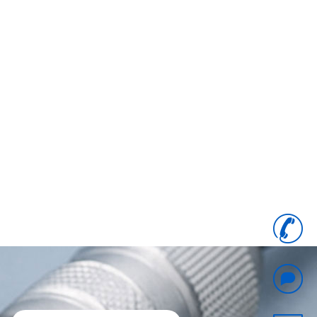
+
8
6