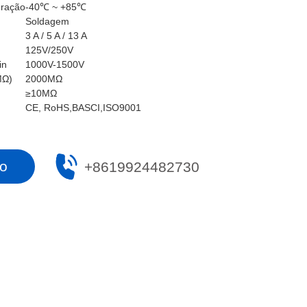
eração
-40℃ ~ +85℃
Soldagem
3 A / 5 A / 13 A
125V/250V
in
1000V-1500V
MΩ)
2000MΩ
≥10MΩ
CE, RoHS,BASCI,ISO9001
ão
+8619924482730