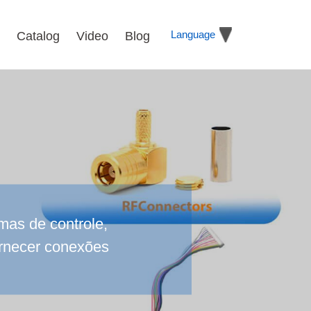
Language
Catalog
Video
Blog
mas de controle,
fornecer conexões