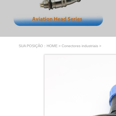
SUA POSIÇÃO：
HOME
>
Conectores industriais
>