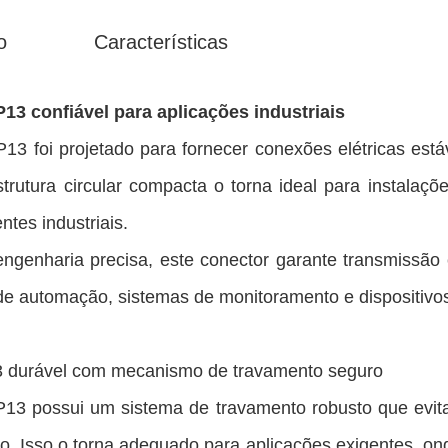
o
Características
3 confiável para aplicações industriais
3 foi projetado para fornecer conexões elétricas está
trutura circular compacta o torna ideal para instalaç
tes industriais.
engenharia precisa, este conector garante transmissão 
e automação, sistemas de monitoramento e dispositivos
3 durável com mecanismo de travamento seguro
P13 possui um sistema de travamento robusto que evi
. Isso o torna adequado para aplicações exigentes, ond